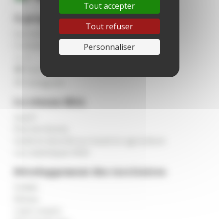
Tout accepter
À propos de nous
Tout refuser
Qui sommes-nous ?
Contactez-nous
Personnaliser
x
YouTube
Instagram
Le réseau MSA
msa.fr
Élus territoires
Santé et sécurité au travail en agriculture
Les statistiques MSA
Développement des territoires
Solidel
Marpa
Laser emploi