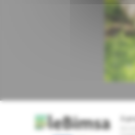
À pr
Qui s