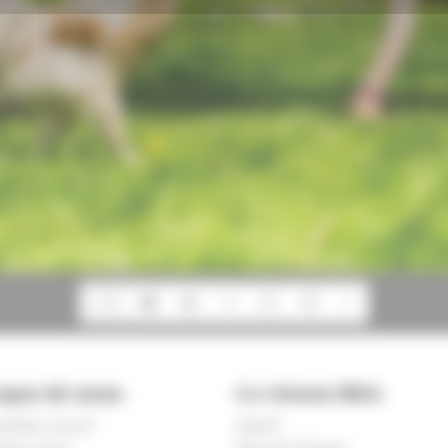
1/28
opos de nous
Le réseau MSA
ommes-nous ?
msa.fr