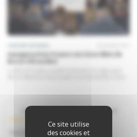
L'Actu des territoires
29 novembre 2021
Inauguration France services MSA de 
Boves (Picardie)
La MSA de Picardie a installé récemment son siège social 
dans un bâtiment à haute qualité environnementale à Boves 
(département...
Les plus lus
Les plus récents
Ce site utilise
des cookies et
Sorry. No data so far.