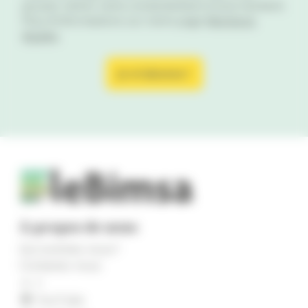
pouvez retirer votre consentement à tout moment.
Plus d'informations sur notre page
Mentions
légales
.
À propos de nous
Qui sommes-nous ?
Contactez-nous
x
YouTube