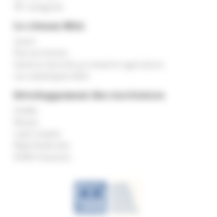
Instagram
Le réseau MSA
msa.fr
Élus territoires
Santé et sécurité au travail en agriculture
Les statistiques MSA
Développement des territoires
Solidel
Marpa
Laser emploi
Répit Bulle d’air
AVMA Vacances