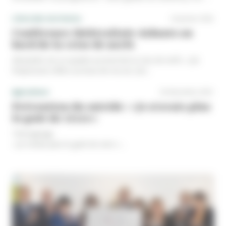
des plus beaux villages...
L'Actu des territoires
24 janvier 2022
Conférence théâtralisée Aidants au 
bord de la crise de nerfs
Alexandre est un quadra au bord de la crise de nerfs. « J’ai 
l’impression d’être au bout de ma vie. J’en...
Agriculture
30 décembre 2021
Prévention du suicide : « Je n’avais plus 
le goût de vivre »
Témoignage

« Je n’avais plus le goût de vivre »

C’est viscéral chez Bertrand. Parce qu’il ne veut plus voir un 
seul agriculteur se donner la mort, ce Picard témoigne 
aujourd’hui des douleurs provoquées par la dépression et de 
son chemin de résilience, en rendant hommage au passage 
à ceux qui ont contribué à lui sauver la vie.