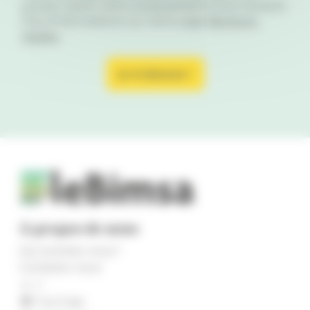
pouvez retirer votre consentement à tout moment.
Plus d'informations sur notre page
Mentions
légales
.
À propos de nous
Qui sommes-nous ?
Contactez-nous
x
YouTube