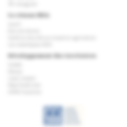
Instagram
Le réseau MSA
msa.fr
Élus territoires
Santé et sécurité au travail en agriculture
Les statistiques MSA
Développement des territoires
Solidel
Marpa
Laser emploi
Répit Bulle d’air
AVMA Vacances