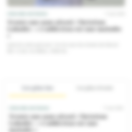
L'Actu des territoires
17 juin 2026
Trente ans sans alcool. Christian 
Labadie : « L’addiction est une maladie 
»
Quel est votre parcours ? Je me suis mis à boire de l’alcool 
dès 12 ans. Au début, c’était de...
Les plus lus
Les plus récents
L'Actu des territoires
17 juin 2026
Trente ans sans alcool. Christian 
Labadie : « L’addiction est une 
maladie »