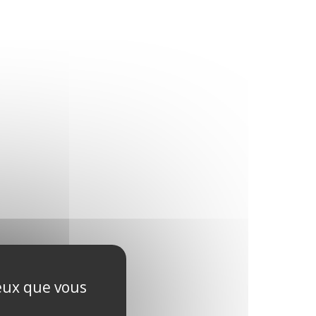
ceux que vous