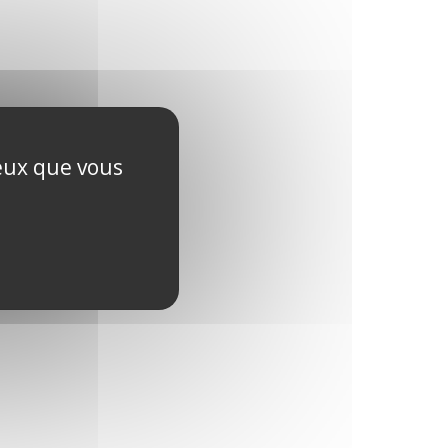
ceux que vous