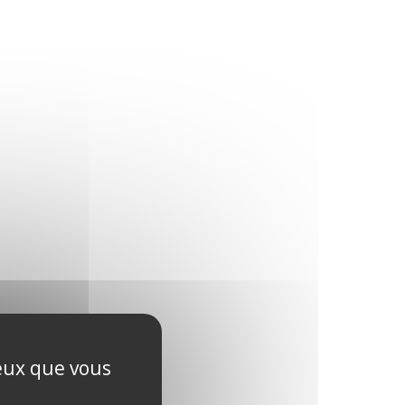
ceux que vous