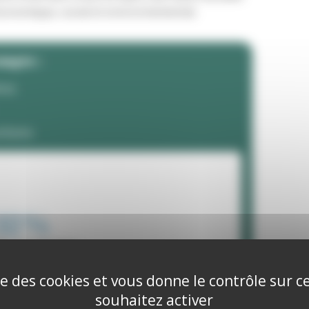
 économique, social et environnemental.
ompte :
res
litaine
ise des cookies et vous donne le contrôle sur 
souhaitez activer