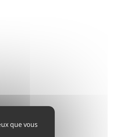
ceux que vous